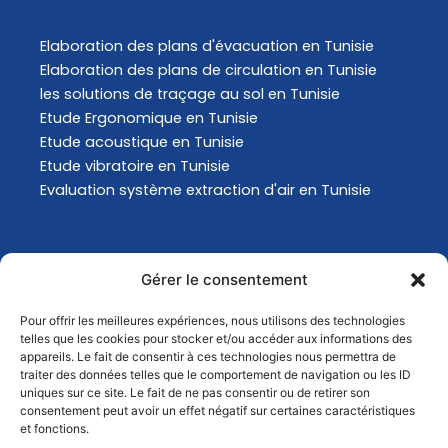
Elaboration des plans d'évacuation​ en Tunisie
Elaboration des plans de circulation en Tunisie
les solutions de traçage au sol en Tunisie
Etude Ergonomique en Tunisie
Etude acoustique en Tunisie
Etude vibratoire en Tunisie
Evaluation système extraction d'air en Tunisie
Actualités
Gérer le consentement
Pour offrir les meilleures expériences, nous utilisons des technologies
Analyse Environnementale en Tunisie
telles que les cookies pour stocker et/ou accéder aux informations des
Comment choisir son masque de protection
appareils. Le fait de consentir à ces technologies nous permettra de
traiter des données telles que le comportement de navigation ou les ID
respiratoire ?
uniques sur ce site. Le fait de ne pas consentir ou de retirer son
Comment choisir son masque de protection
consentement peut avoir un effet négatif sur certaines caractéristiques
respiratoire ?
et fonctions.