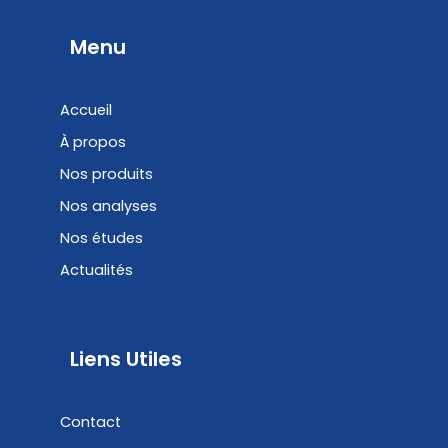
e
k
b
e
Menu
o
d
o
i
Accueil
k
n
À propos
Nos produits
Nos analyses
Nos études
Actualités
Liens Utiles
Contact