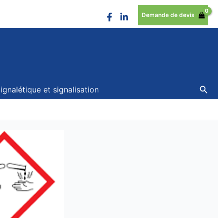
Demande de devis
Rec
ignalétique et signalisation