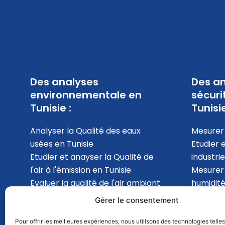
Des analyses
Des an
environnementale en
sécuri
Tunisie :
Tunisie
Analyser la Qualité des eaux
Mesurer 
usées en Tunisie
Etudier 
Etudier et anayser la Qualité de
industrie
l'air à l'émission en Tunisie
Mesurer
Evaluer la qualité de l'air ambiant
humidité
en Tunisie
analyser 
Gérer le consentement
Mesurer les Bruits
l'intérie
environnemental en Tunisie
en Tunis
Pour offrir les meilleures expériences, nous utilisons des technologies telle