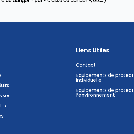
ie de danger » par « classe de danger », etc…)
Liens Utiles
Contact
s
Equipements de protect
individuelle
uits
Equipements de protect
l’environnement
lyses
des
és