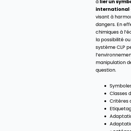
à
lier un symb
international
visant à harmon
dangers. En eff
chimiques à l’é
la possibilité 
système CLP pe
l’environnement
manipulation d
question.
Symboles
Classes 
Critères 
Etiqueta
Adaptati
Adaptati