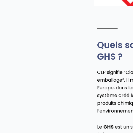
Quels s
GHS ?
CLP signifie “Cl
emballage”. Il 
Europe, dans le
système créé l
produits chimiq
l’environnement
Le
GHS
est un s