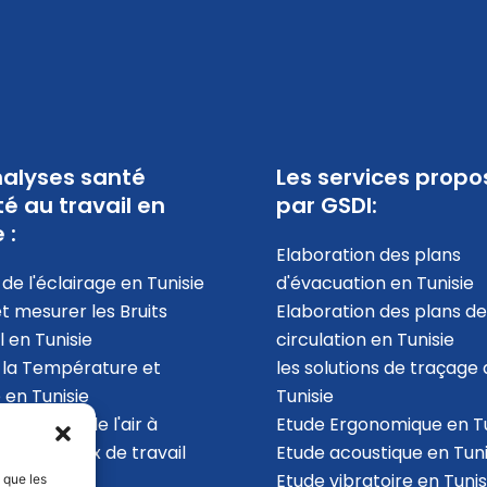
alyses santé
Les services propo
té au travail en
par GSDI:
 :
Elaboration des plans
de l'éclairage en Tunisie
d'évacuation​ en Tunisie
et mesurer les Bruits
Elaboration des plans de
l en Tunisie
circulation en Tunisie
 la Température et
les solutions de traçage 
 en Tunisie
Tunisie
la qualité de l'air à
Etude Ergonomique en Tu
ur des locaux de travail
Etude acoustique en Tuni
ie
Etude vibratoire en Tunis
s que les