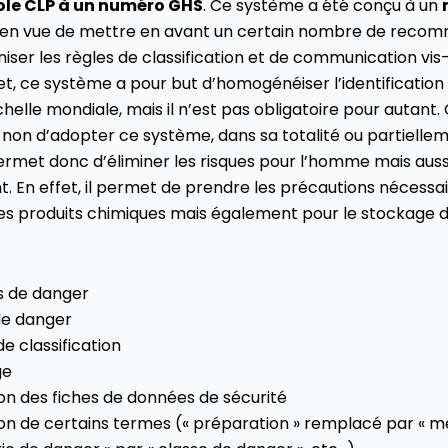
ole CLP à un numéro GHS
. Ce système a été conçu à un
en vue de mettre en avant un certain nombre de reco
iser les règles de classification et de communication vis
et, ce système a pour but d’homogénéiser l’identificatio
chelle mondiale, mais il n’est pas obligatoire pour autant
ou non d’adopter ce système, dans sa totalité ou partiellem
rmet donc d’éliminer les risques pour l’homme mais auss
. En effet, il permet de prendre les précautions nécessai
es produits chimiques mais également pour le stockage 
 de danger
de danger
de classification
ge
on des fiches de données de sécurité
on de certains termes (« préparation » remplacé par « mé