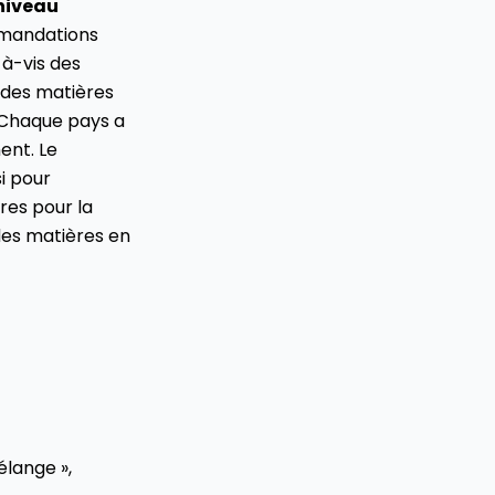
niveau
mmandations
-à-vis des
n des matières
. Chaque pays a
ent. Le
i pour
res pour la
des matières en
lange »,