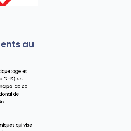
ents au
étiquetage et
u GHS) en
incipal de ce
ional de
de
miques qui vise