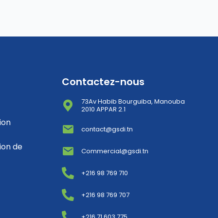
Contactez-nous
73Av Habib Bourguiba, Manouba
2010 APPAR 2.1
ion
contact@gsdi.tn
ion de
Commercial@gsdi.tn
+216 98 769 710
+216 98 769 707
+216 71 603 775