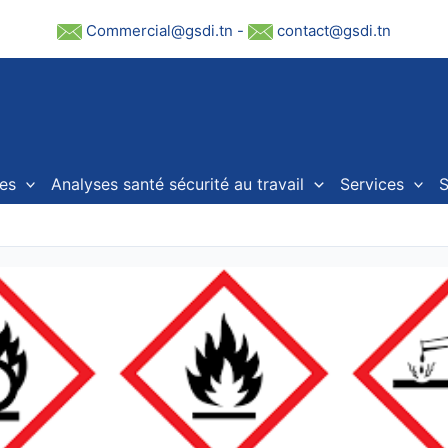
Commercial@gsdi.tn
-
contact@gsdi.tn
es
Analyses santé sécurité au travail
Services
S