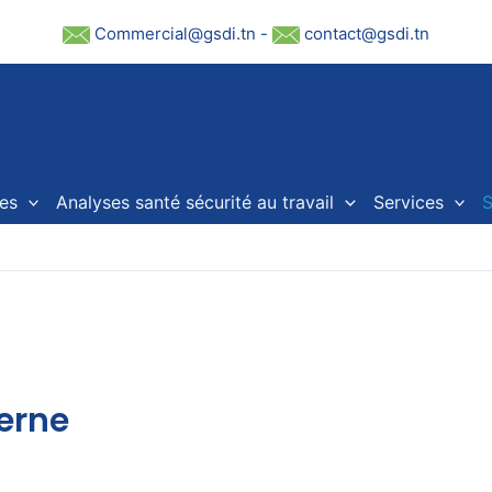
Commercial@gsdi.tn
-
contact@gsdi.tn
es
Analyses santé sécurité au travail
Services
S
terne