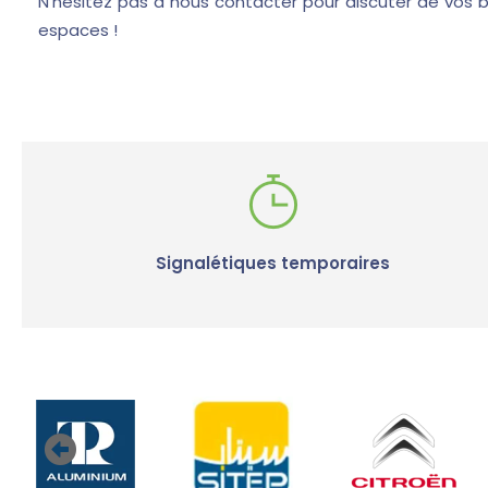
N’hésitez pas à nous contacter pour discuter de vos 
espaces !
Signalétiques temporaires