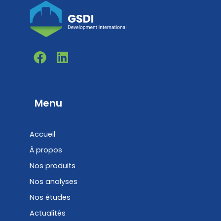
F
L
a
i
c
n
e
k
b
e
Menu
o
d
o
i
Accueil
k
n
À propos
Nos produits
Nos analyses
Nos études
Actualités