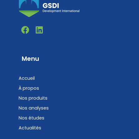
F
L
a
i
c
n
e
k
b
e
Menu
o
d
o
i
Accueil
k
n
À propos
Nos produits
Nos analyses
Nos études
Actualités