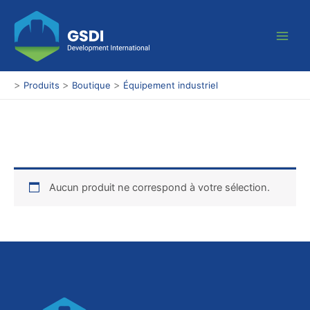
Aller
Main
au
Men
contenu
>
>
>
Produits
Boutique
Équipement industriel
Aucun produit ne correspond à votre sélection.