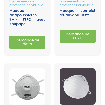
Equipements de
Equipements de
protection individuelle
protection individuelle
Masque
Masque complet
antipoussières
réutilisable 3M™
3M™ FFP2 avec
soupape
Note
0
Demande de
Note
sur
devis
0
Demande de
5
sur
devis
5