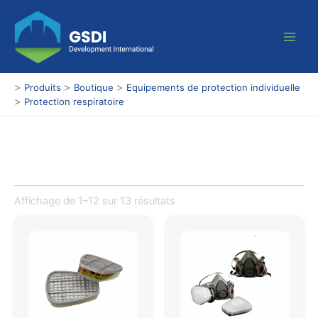
Aller
Main
au
Men
contenu
>
>
>
Produits
Boutique
Equipements de protection individuelle
>
Protection respiratoire
Affichage de 1–12 sur 13 résultats