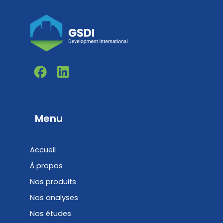
F
L
a
i
c
n
e
k
b
e
Menu
o
d
o
i
Accueil
k
n
À propos
Nos produits
Nos analyses
Nos études