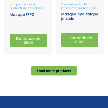
Equipements de
Equipements de
protection individuelle
protection individuelle
Masque hygiénique
Masque FFP2
jetable
Note
Note
0
0
Demande de
Demande de
sur
sur
devis
devis
5
5
Load more products