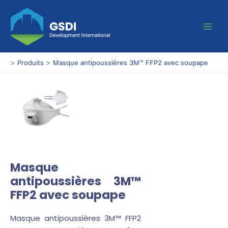
Aller
Main
au
Men
contenu
>
>
Produits
Masque antipoussières 3M™ FFP2 avec soupape
Masque
antipoussières 3M™
FFP2 avec soupape
Masque antipoussières 3M™ FFP2