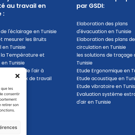
té au travail en
par GSDI:
 :
Elaboration des plans
de l'éclairage en Tunisie
d'évacuation​ en Tunisie
et mesurer les Bruits
Elaboration des plans de
l en Tunisie
circulation en Tunisie
 la Température et
les solutions de traçage 
 en Tunisie
Tunisie
la qualité de l'air à
Etude Ergonomique en Tu
ur des locaux de travail
Etude acoustique en Tuni
ie
Etude vibratoire en Tunis
s que les
Evaluation système extr
de consentir
mportement
d'air en Tunisie
 retirer son
onctions.
férences