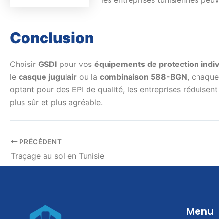
Conclusion
Choisir
GSDI
pour vos
équipements de protection indiv
le
casque jugulair
ou la
combinaison 588-BGN
, chaque
optant pour des EPI de qualité, les entreprises réduisent 
plus sûr et plus agréable.
PRÉCÉDENT
Traçage au sol en Tunisie
Menu