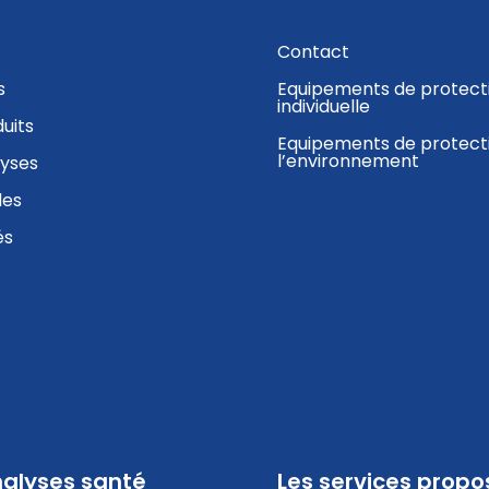
Contact
s
Equipements de protect
individuelle
uits
Equipements de protect
l’environnement
lyses
des
és
alyses santé
Les services propo