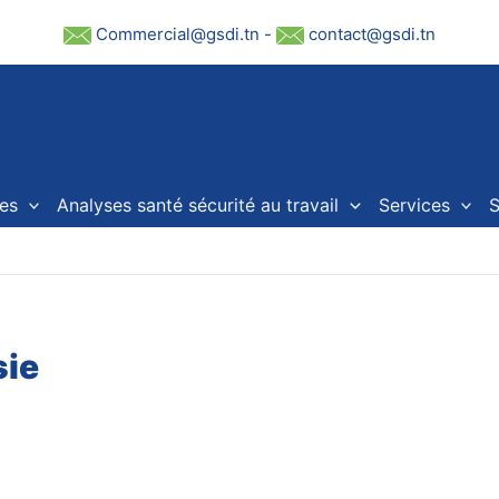
Commercial@gsdi.tn
-
contact@gsdi.tn
es
Analyses santé sécurité au travail
Services
S
sie