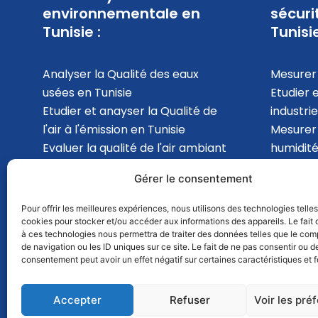
environnementale en
sécuri
Tunisie :
Tunisie
Analyser la Qualité des eaux
Mesurer 
usées en Tunisie
Etudier 
Etudier et anayser la Qualité de
industrie
l'air à l'émission en Tunisie
Mesurer
Evaluer la qualité de l'air ambiant
humidité
en Tunisie
analyser 
Gérer le consentement
Mesurer les Bruits
l'intérie
environnemental en Tunisie
en Tunis
Pour offrir les meilleures expériences, nous utilisons des technologies telle
cookies pour stocker et/ou accéder aux informations des appareils. Le fait 
à ces technologies nous permettra de traiter des données telles que le co
de navigation ou les ID uniques sur ce site. Le fait de ne pas consentir ou de
consentement peut avoir un effet négatif sur certaines caractéristiques et f
Accepter
Refuser
Voir les pré
© 2025 | GSDI