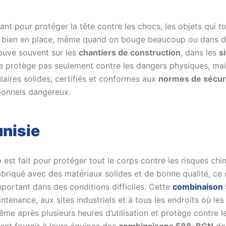
t pour protéger la tête contre les chocs, les objets qui t
t bien en place, même quand on bouge beaucoup ou dans des c
rouve souvent sur les
chantiers de construction
, dans les
s
e protège pas seulement contre les dangers physiques, mais 
laires solides, certifiés et conformes aux
normes de sécur
ionnels dangereux.
nisie
e
est fait pour protéger tout le corps contre les risques ch
 fabriqué avec des matériaux solides et de bonne qualité, c
portant dans des conditions difficiles. Cette
combinaison
intenance, aux sites industriels et à tous les endroits où l
ême après plusieurs heures d’utilisation et protège contre 
vent fournir à leurs équipes des
combinaisons 588-BGN
de 