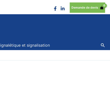
Demande de devis
Rec
ignalétique et signalisation