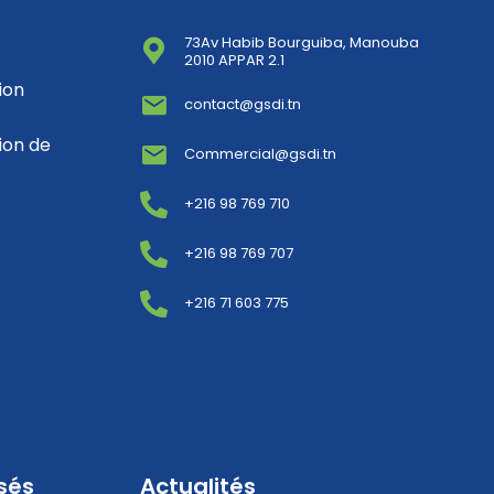
73Av Habib Bourguiba, Manouba
2010 APPAR 2.1
ion
contact@gsdi.tn
ion de
Commercial@gsdi.tn
+216 98 769 710
+216 98 769 707
+216 71 603 775
sés
Actualités