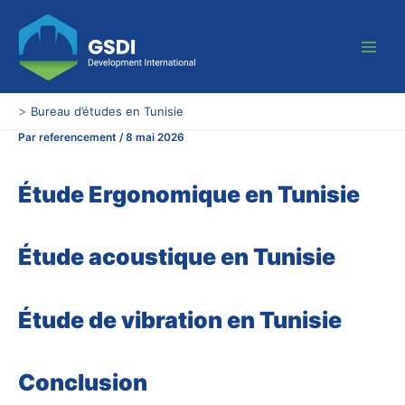
Aller
Main
au
Men
contenu
>
Bureau d’études en Tunisie
Par
referencement
/
8 mai 2026
Étude Ergonomique en Tunisie
Étude acoustique en Tunisie
Étude de vibration en Tunisie
Conclusion