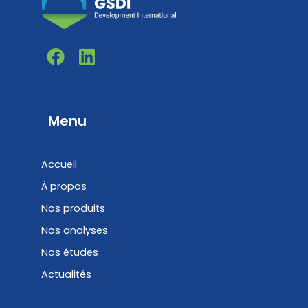
F
L
a
i
c
n
e
k
b
e
Menu
o
d
o
i
Accueil
k
n
À propos
Nos produits
Nos analyses
Nos études
Actualités