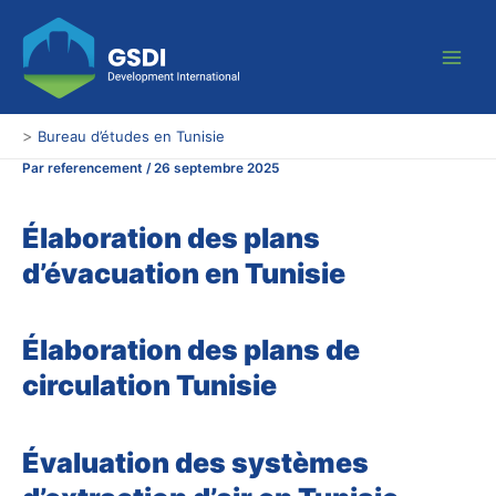
Aller
Main
au
Men
contenu
>
Bureau d’études en Tunisie
Par
referencement
/
26 septembre 2025
Élaboration des plans
d’évacuation en Tunisie
Élaboration des plans de
circulation Tunisie
Évaluation des systèmes