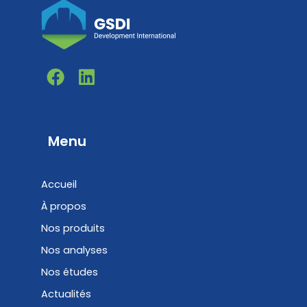
F
L
a
i
c
n
e
k
b
e
Menu
o
d
o
i
Accueil
k
n
À propos
Nos produits
Nos analyses
Nos études
Actualités