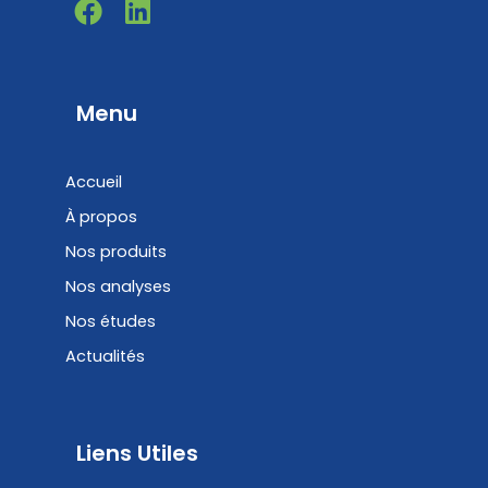
F
L
a
i
c
n
e
k
b
e
Menu
o
d
o
i
Accueil
k
n
À propos
Nos produits
Nos analyses
Nos études
Actualités
Liens Utiles