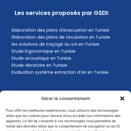
Les services proposés par GSDI:
Elaboration des plans d'évacuation​ en Tunisie
Elaboration des plans de circulation en Tunisie
les solutions de traçage au sol en Tunisie
Etude Ergonomique en Tunisie
Etude acoustique en Tunisie
Etude vibratoire en Tunisie
Evaluation système extraction d'air en Tunisie
Actualités
Gérer le consentement
Pour offrir les meilleures expériences, nous utilisons des technologies
Analyse Environnementale en Tunisie
telles que les cookies pour stocker et/ou accéder aux informations des
Comment choisir son masque de protection
appareils. Le fait de consentir à ces technologies nous permettra de
traiter des données telles que le comportement de navigation ou les ID
respiratoire ?