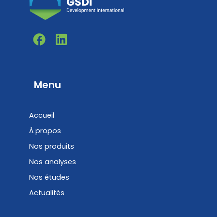
F
L
a
i
c
n
e
k
b
e
Menu
o
d
o
i
Accueil
k
n
À propos
Nos produits
Nos analyses
Nos études
Actualités