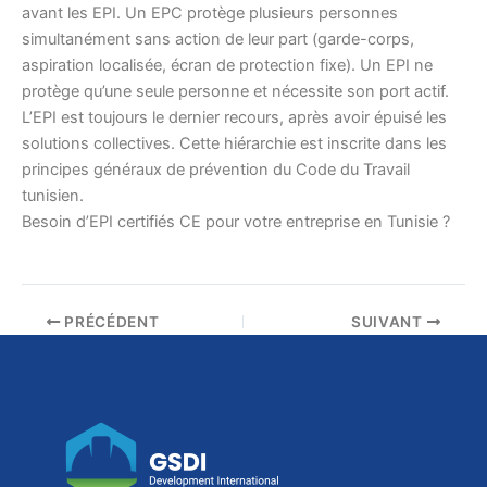
avant les EPI. Un EPC protège plusieurs personnes
simultanément sans action de leur part (garde-corps,
aspiration localisée, écran de protection fixe). Un EPI ne
protège qu’une seule personne et nécessite son port actif.
L’EPI est toujours le dernier recours, après avoir épuisé les
solutions collectives. Cette hiérarchie est inscrite dans les
principes généraux de prévention du Code du Travail
tunisien.
Besoin d’EPI certifiés CE pour votre entreprise en Tunisie ?
PRÉCÉDENT
SUIVANT