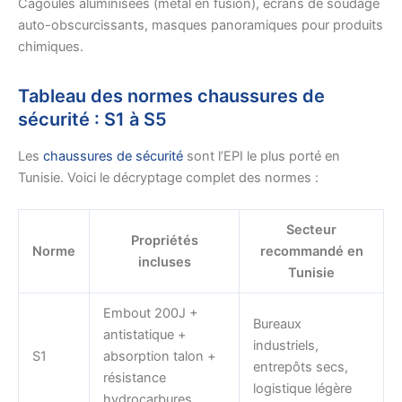
Cagoules aluminisées (métal en fusion), écrans de soudage
auto-obscurcissants, masques panoramiques pour produits
chimiques.
Tableau des normes chaussures de
sécurité : S1 à S5
Les
chaussures de sécurité
sont l’EPI le plus porté en
Tunisie. Voici le décryptage complet des normes :
Secteur
Propriétés
Norme
recommandé en
incluses
Tunisie
Embout 200J +
Bureaux
antistatique +
industriels,
S1
absorption talon +
entrepôts secs,
résistance
logistique légère
hydrocarbures