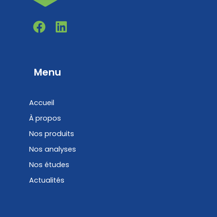
F
L
a
i
c
n
e
k
b
e
Menu
o
d
o
i
Accueil
k
n
À propos
Nos produits
Nos analyses
Nos études
Actualités