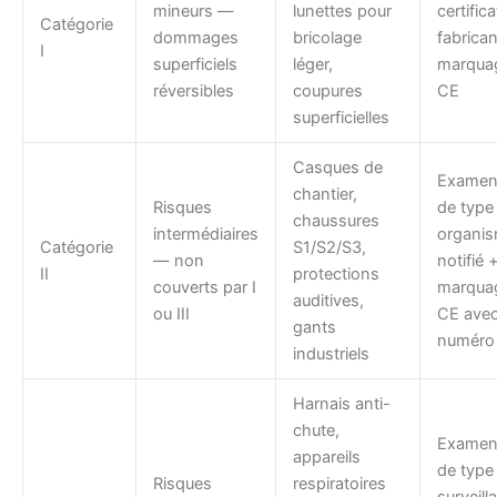
mineurs —
lunettes pour
certific
Catégorie
dommages
bricolage
fabrican
I
superficiels
léger,
marqua
réversibles
coupures
CE
superficielles
Casques de
Examen
chantier,
Risques
de type
chaussures
intermédiaires
organi
Catégorie
S1/S2/S3,
— non
notifié 
II
protections
couverts par I
marqua
auditives,
ou III
CE ave
gants
numéro
industriels
Harnais anti-
chute,
Examen
appareils
de type
Risques
respiratoires
surveill