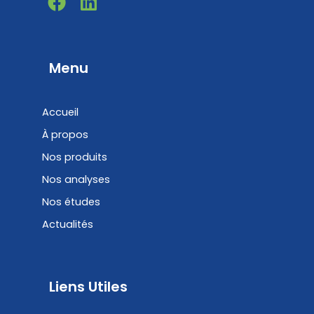
a
i
c
n
e
k
b
e
Menu
o
d
o
i
Accueil
k
n
À propos
Nos produits
Nos analyses
Nos études
Actualités
Liens Utiles