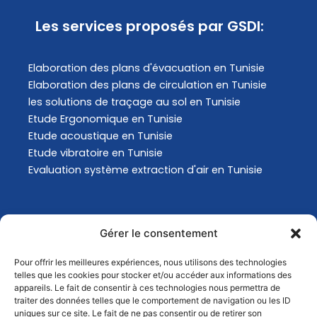
Les services proposés par GSDI:
Elaboration des plans d'évacuation​ en Tunisie
Elaboration des plans de circulation en Tunisie
les solutions de traçage au sol en Tunisie
Etude Ergonomique en Tunisie
Etude acoustique en Tunisie
Etude vibratoire en Tunisie
Evaluation système extraction d'air en Tunisie
Actualités
Gérer le consentement
Pour offrir les meilleures expériences, nous utilisons des technologies
Analyse Environnementale en Tunisie
telles que les cookies pour stocker et/ou accéder aux informations des
Comment choisir son masque de protection
appareils. Le fait de consentir à ces technologies nous permettra de
traiter des données telles que le comportement de navigation ou les ID
respiratoire ?
uniques sur ce site. Le fait de ne pas consentir ou de retirer son