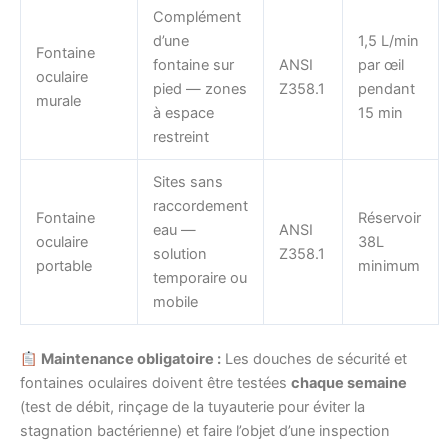
Complément
d’une
1,5 L/min
Fontaine
fontaine sur
ANSI
par œil
oculaire
pied — zones
Z358.1
pendant
murale
à espace
15 min
restreint
Sites sans
raccordement
Fontaine
Réservoir
eau —
ANSI
oculaire
38L
solution
Z358.1
portable
minimum
temporaire ou
mobile
Maintenance obligatoire :
Les douches de sécurité et
fontaines oculaires doivent être testées
chaque semaine
(test de débit, rinçage de la tuyauterie pour éviter la
stagnation bactérienne) et faire l’objet d’une inspection