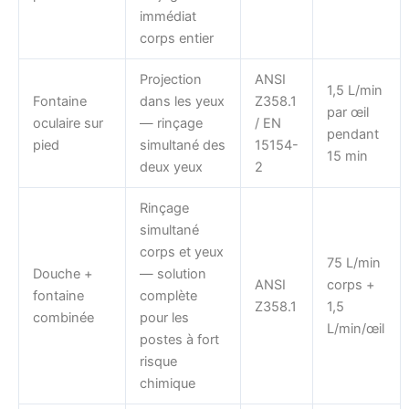
immédiat
corps entier
Projection
ANSI
1,5 L/min
Fontaine
dans les yeux
Z358.1
par œil
oculaire sur
— rinçage
/ EN
pendant
pied
simultané des
15154-
15 min
deux yeux
2
Rinçage
simultané
corps et yeux
75 L/min
Douche +
— solution
ANSI
corps +
fontaine
complète
Z358.1
1,5
combinée
pour les
L/min/œil
postes à fort
risque
chimique