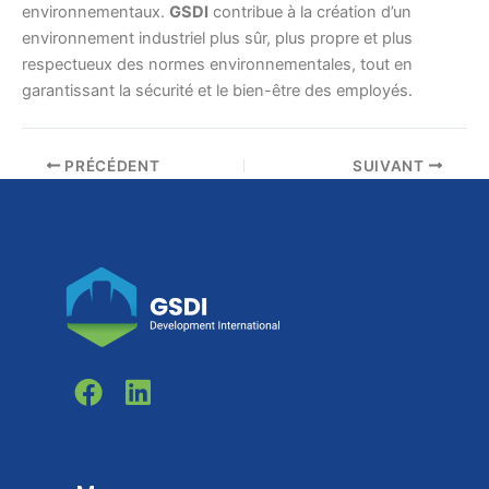
environnementaux.
GSDI
contribue à la création d’un
environnement industriel plus sûr, plus propre et plus
respectueux des normes environnementales, tout en
garantissant la sécurité et le bien-être des employés.
PRÉCÉDENT
SUIVANT
F
L
a
i
c
n
e
k