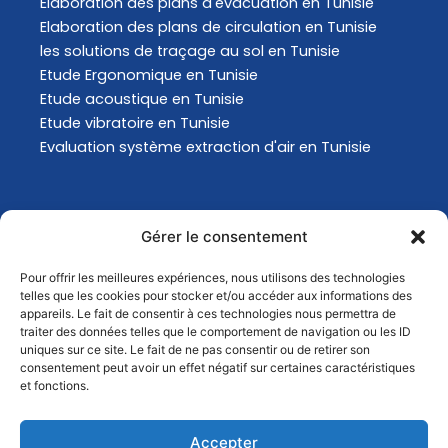
Elaboration des plans d'évacuation​ en Tunisie
Elaboration des plans de circulation en Tunisie
les solutions de traçage au sol en Tunisie
Etude Ergonomique en Tunisie
Etude acoustique en Tunisie
Etude vibratoire en Tunisie
Evaluation système extraction d'air en Tunisie
Actualités
Gérer le consentement
Pour offrir les meilleures expériences, nous utilisons des technologies
Analyse Environnementale en Tunisie
telles que les cookies pour stocker et/ou accéder aux informations des
Comment choisir son masque de protection
appareils. Le fait de consentir à ces technologies nous permettra de
traiter des données telles que le comportement de navigation ou les ID
respiratoire ?
uniques sur ce site. Le fait de ne pas consentir ou de retirer son
Comment choisir son masque de protection
consentement peut avoir un effet négatif sur certaines caractéristiques
respiratoire ?
et fonctions.
Quels sont les changements conséquents au GHS
?
Accepter