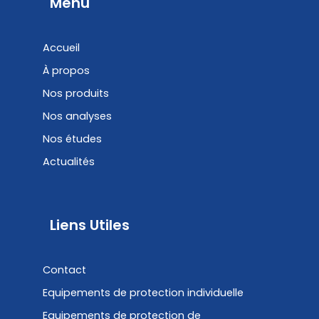
b
e
Menu
o
d
o
i
Accueil
k
n
À propos
Nos produits
Nos analyses
Nos études
Actualités
Liens Utiles
Contact
Equipements de protection individuelle
Equipements de protection de