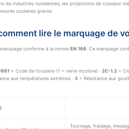
 les industries tunisiennes, les projections de copeaux mét
essures oculaires graves.
comment lire le marquage de vo
un marquage conforme à la norme
EN 166
. Ce marquage conti
166
1
= Code de l’oculaire (1 = verre incolore) ·
2C-1.2
= Cla
ance aux températures extrêmes ·
3
= Résistance aux goutt
é
Tournage, fraisage, meula