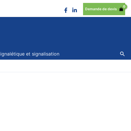
Demande de devis
Rec
ignalétique et signalisation