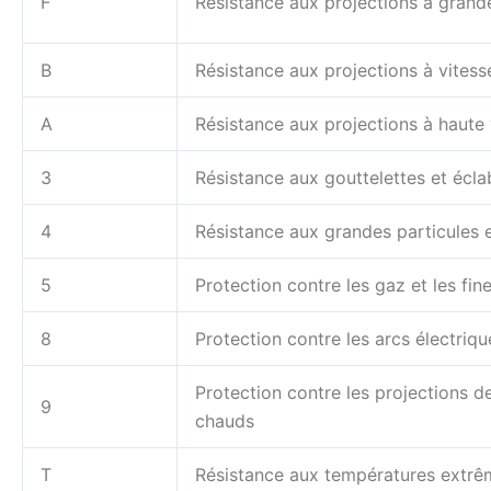
F
Résistance aux projections à grand
B
Résistance aux projections à vitess
A
Résistance aux projections à haute 
3
Résistance aux gouttelettes et écla
4
Résistance aux grandes particules 
5
Protection contre les gaz et les fin
8
Protection contre les arcs électriq
Protection contre les projections d
9
chauds
T
Résistance aux températures extrê