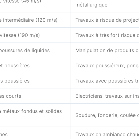
e vitesse (45 m/s)
métallurgique.
e intermédiaire (120 m/s)
Travaux à risque de projec
vitesse (190 m/s)
Travaux à très fort risque 
boussures de liquides
Manipulation de produits c
et poussières
Travaux poussiéreux, ponç
es poussières
Travaux avec poussières trè
ues courts
Électriciens, travaux sur in
e métaux fondus et solides
Soudure, fonderie, coulée
mes
Travaux en ambiance chaud