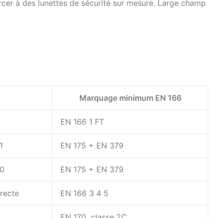
orcer à des lunettes de sécurité sur mesure. Large champ
Marquage minimum EN 166
EN 166 1 FT
1
EN 175 + EN 379
10
EN 175 + EN 379
recte
EN 166 3 4 5
EN 170 classe 2C