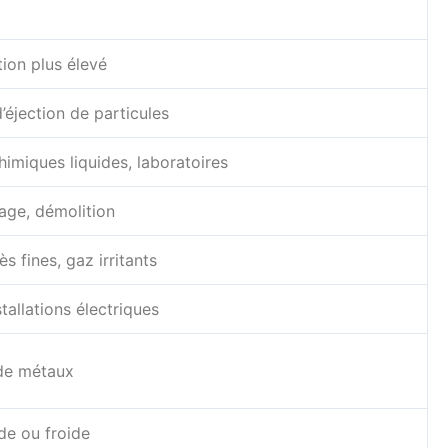
tion plus élevé
d’éjection de particules
himiques liquides, laboratoires
age, démolition
s fines, gaz irritants
stallations électriques
 de métaux
e ou froide