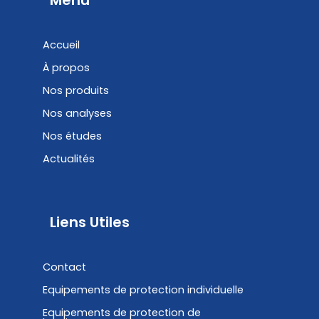
b
e
Menu
o
d
o
i
Accueil
k
n
À propos
Nos produits
Nos analyses
Nos études
Actualités
Liens Utiles
Contact
Equipements de protection individuelle
Equipements de protection de