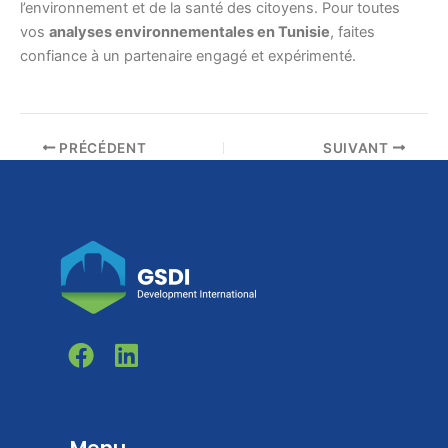
l’environnement et de la santé des citoyens. Pour toutes
vos
analyses environnementales en Tunisie
, faites
confiance à un partenaire engagé et expérimenté.
PRÉCÉDENT
SUIVANT
F
L
a
i
c
n
e
k