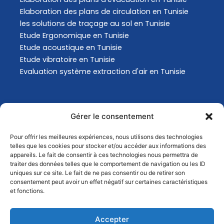
Elaboration des plans de circulation en Tunisie
les solutions de traçage au sol en Tunisie
Etude Ergonomique en Tunisie
Etude acoustique en Tunisie
Etude vibratoire en Tunisie
Evaluation système extraction d'air en Tunisie
Actualités
Gérer le consentement
Pour offrir les meilleures expériences, nous utilisons des technologies
Analyse Environnementale en Tunisie
telles que les cookies pour stocker et/ou accéder aux informations des
Comment choisir son masque de protection
appareils. Le fait de consentir à ces technologies nous permettra de
traiter des données telles que le comportement de navigation ou les ID
respiratoire ?
uniques sur ce site. Le fait de ne pas consentir ou de retirer son
Comment choisir son masque de protection
consentement peut avoir un effet négatif sur certaines caractéristiques
respiratoire ?
et fonctions.
Quels sont les changements conséquents au GHS
?
Accepter