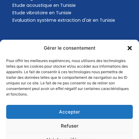
Etude acoustique en Tunisie
Etude vibratoire en Tunisie
Evaluation système extraction d'air en Tunisie
Actualités
Gérer le consentement
Pour offrir les meilleures expériences, nous utilisons des technologies
Analyse Environnementale en Tunisie
telles que les cookies pour stocker et/ou accéder aux informations des
Comment choisir son masque de protection
appareils. Le fait de consentir à ces technologies nous permettra de
traiter des données telles que le comportement de navigation ou les ID
respiratoire ?
uniques sur ce site. Le fait de ne pas consentir ou de retirer son
Comment choisir son masque de protection
consentement peut avoir un effet négatif sur certaines caractéristiques
respiratoire ?
et fonctions.
Quels sont les changements conséquents au GHS
?
Accepter
Comment évaluer les risques professionnels ?
Refuser