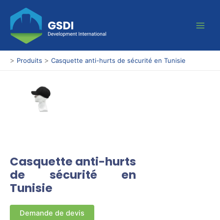
Aller
Main
au
Men
contenu
>
>
Produits
Casquette anti-hurts de sécurité en Tunisie
Casquette anti-hurts
de sécurité en
Tunisie
Demande de devis