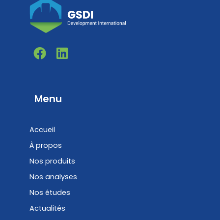
F
L
a
i
c
n
e
k
b
e
Menu
o
d
o
i
Accueil
k
n
À propos
Nos produits
Nos analyses
Nos études
Actualités