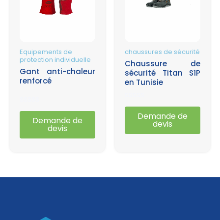
Equipements de
chaussures de sécurité
protection individuelle
Chaussure de
Gant anti-chaleur
sécurité Titan S1P
renforcé
en Tunisie
Note
Note
0
Demande de
0
Demande de
sur
devis
sur
devis
5
5