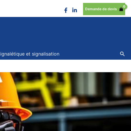
Demande de devis
Rec
ignalétique et signalisation