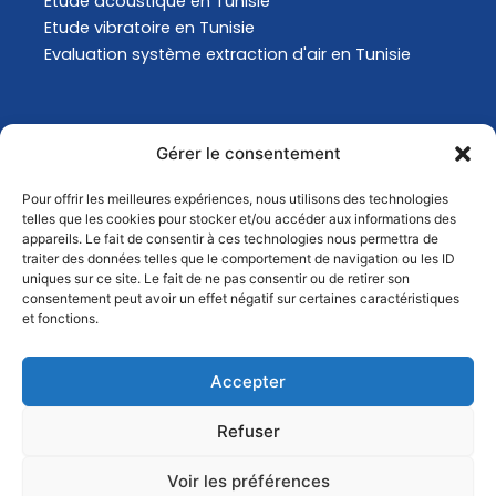
Etude acoustique en Tunisie
Etude vibratoire en Tunisie
Evaluation système extraction d'air en Tunisie
Actualités
Gérer le consentement
Pour offrir les meilleures expériences, nous utilisons des technologies
Analyse Environnementale en Tunisie
telles que les cookies pour stocker et/ou accéder aux informations des
Comment choisir son masque de protection
appareils. Le fait de consentir à ces technologies nous permettra de
traiter des données telles que le comportement de navigation ou les ID
respiratoire ?
uniques sur ce site. Le fait de ne pas consentir ou de retirer son
Comment choisir son masque de protection
consentement peut avoir un effet négatif sur certaines caractéristiques
respiratoire ?
et fonctions.
Quels sont les changements conséquents au GHS
?
Accepter
Comment évaluer les risques professionnels ?
Refuser
Voir les préférences
© 2025 | GSDI