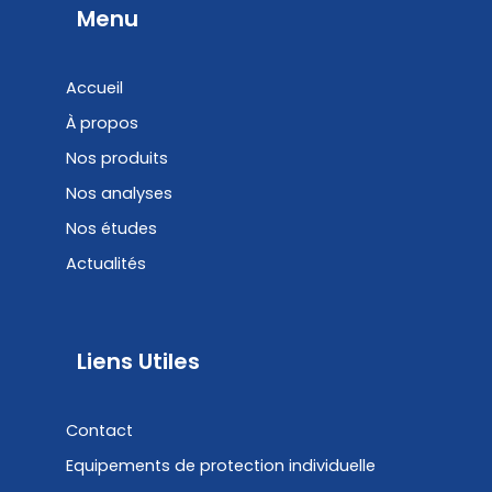
b
e
Menu
o
d
o
i
Accueil
k
n
À propos
Nos produits
Nos analyses
Nos études
Actualités
Liens Utiles
Contact
Equipements de protection individuelle