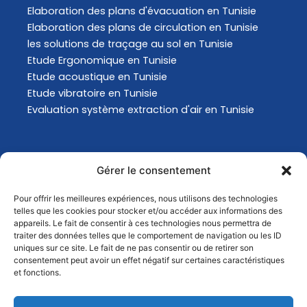
Elaboration des plans d'évacuation​ en Tunisie
Elaboration des plans de circulation en Tunisie
les solutions de traçage au sol en Tunisie
Etude Ergonomique en Tunisie
Etude acoustique en Tunisie
Etude vibratoire en Tunisie
Evaluation système extraction d'air en Tunisie
Actualités
Gérer le consentement
Pour offrir les meilleures expériences, nous utilisons des technologies
Analyse Environnementale en Tunisie
telles que les cookies pour stocker et/ou accéder aux informations des
Comment choisir son masque de protection
appareils. Le fait de consentir à ces technologies nous permettra de
traiter des données telles que le comportement de navigation ou les ID
respiratoire ?
uniques sur ce site. Le fait de ne pas consentir ou de retirer son
Comment choisir son masque de protection
consentement peut avoir un effet négatif sur certaines caractéristiques
respiratoire ?
et fonctions.
Quels sont les changements conséquents au GHS
?