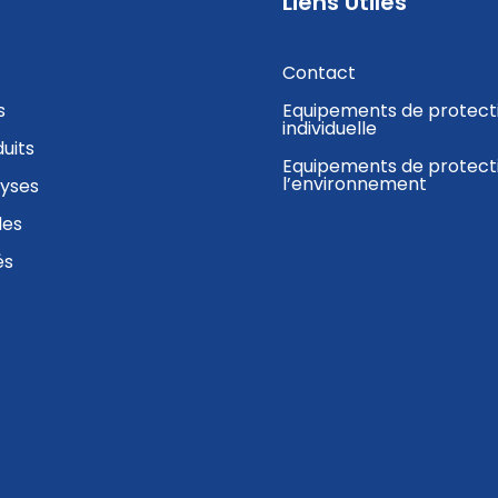
Liens Utiles
Contact
s
Equipements de protect
individuelle
uits
Equipements de protect
l’environnement
lyses
des
és