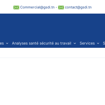
Commercial@gsdi.tn
-
contact@gsdi.tn
es
Analyses santé sécurité au travail
Services
S