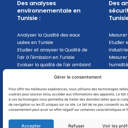
Des analyses
Des an
environnementale en
sécuri
Tunisie :
Tunisie
Analyser la Qualité des eaux
Mesurer 
usées en Tunisie
Etudier 
Etudier et anayser la Qualité de
industrie
l'air à l'émission en Tunisie
Mesurer
Evaluer la qualité de l'air ambiant
humidité
en Tunisie
analyser 
Gérer le consentement
Mesurer les Bruits
l'intérie
environnemental en Tunisie
en Tunis
Pour offrir les meilleures expériences, nous utilisons des technologies telle
cookies pour stocker et/ou accéder aux informations des appareils. Le fait 
à ces technologies nous permettra de traiter des données telles que le co
de navigation ou les ID uniques sur ce site. Le fait de ne pas consentir ou de
consentement peut avoir un effet négatif sur certaines caractéristiques et f
Accepter
Refuser
Voir les pré