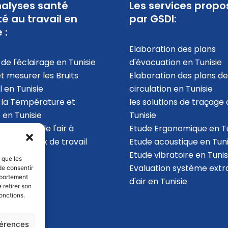
alyses santé
Les services propo
té au travail en
par GSDI:
 :
Elaboration des plans
de l'éclairage en Tunisie
d'évacuation​ en Tunisie
et mesurer les Bruits
Elaboration des plans de
l en Tunisie
circulation en Tunisie
 la Température et
les solutions de traçage 
 en Tunisie
Tunisie
la qualité de l'air à
Etude Ergonomique en Tu
ur des locaux de travail
Etude acoustique en Tuni
ie
Etude vibratoire en Tunis
s que les
Evaluation système extr
de consentir
mportement
d'air en Tunisie
 retirer son
onctions.
férences