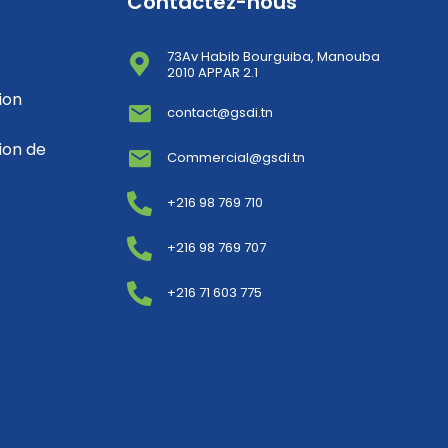
Contactez-nous
73Av Habib Bourguiba, Manouba
2010 APPAR 2.1
ion
contact@gsdi.tn
ion de
Commercial@gsdi.tn
+216 98 769 710
+216 98 769 707
+216 71 603 775