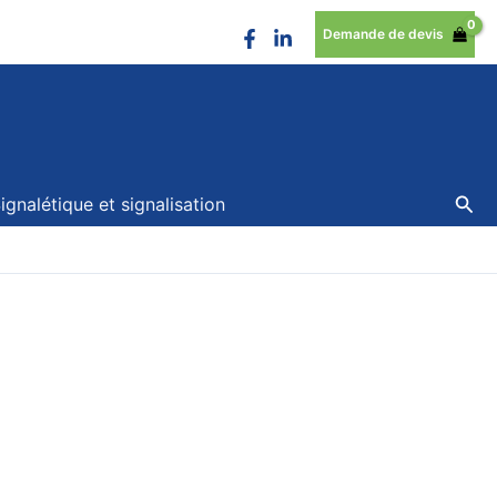
Demande de devis
Rec
ignalétique et signalisation