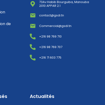
73Av Habib Bourguiba, Manouba
2010 APPAR 2.1
ion
contact@gsdi.tn
ion de
Commercial@gsdi.tn
+216 98 769 710
+216 98 769 707
+216 71 603 775
sés
Actualités