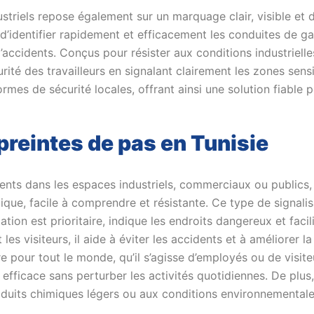
ustriels repose également sur un marquage clair, visible et d
’identifier rapidement et efficacement les conduites de gaz,
s d’accidents. Conçus pour résister aux conditions industriel
curité des travailleurs en signalant clairement les zones sen
mes de sécurité locales, offrant ainsi une solution fiable pou
reintes de pas en Tunisie
nts dans les espaces industriels, commerciaux ou publics, 
ique, facile à comprendre et résistante. Ce type de signalis
ation est prioritaire, indique les endroits dangereux et faci
 les visiteurs, il aide à éviter les accidents et à améliorer 
ire pour tout le monde, qu’il s’agisse d’employés ou de visite
efficace sans perturber les activités quotidiennes. De plus,
oduits chimiques légers ou aux conditions environnementales 