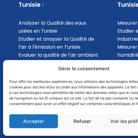
Tunisie :
Tunisie
Analyser la Qualité des eaux
Mesurer 
usées en Tunisie
Etudier 
Etudier et anayser la Qualité de
industrie
l'air à l'émission en Tunisie
Mesurer
Evaluer la qualité de l'air ambiant
humidité
en Tunisie
analyser 
Gérer le consentement
Mesurer les Bruits
l'intérie
environnemental en Tunisie
en Tunis
Pour offrir les meilleures expériences, nous utilisons des technologies telle
cookies pour stocker et/ou accéder aux informations des appareils. Le fait 
à ces technologies nous permettra de traiter des données telles que le co
de navigation ou les ID uniques sur ce site. Le fait de ne pas consentir ou de
consentement peut avoir un effet négatif sur certaines caractéristiques et f
Accepter
Refuser
Voir les pré
© 2025 | GSDI