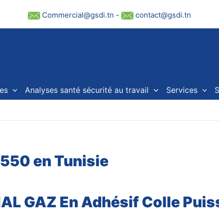
Commercial@gsdi.tn
-
contact@gsdi.tn
es
Analyses santé sécurité au travail
Services
S
2550 en Tunisie
AL GAZ En Adhésif Colle Puiss