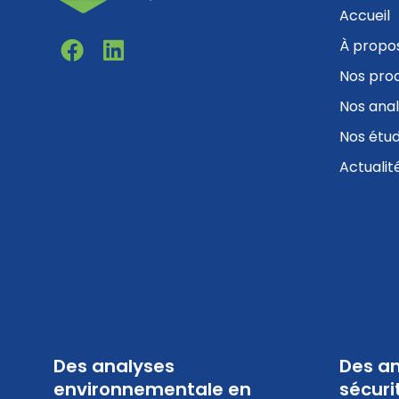
Accueil
F
L
À propo
a
i
Nos prod
c
n
Nos ana
e
k
b
e
Nos étu
o
d
Actualit
o
i
k
n
Des analyses
Des an
environnementale en
sécuri