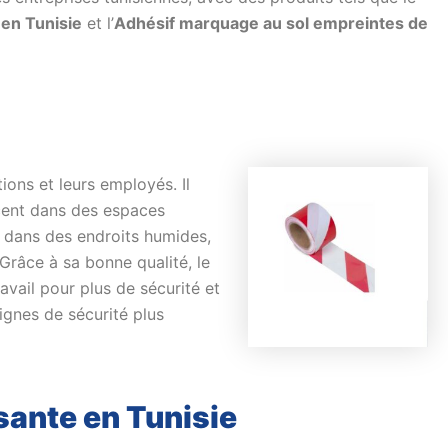
en Tunisie
et l’
Adhésif marquage au sol empreintes de
tions et leurs employés. Il
acent dans des espaces
me dans des endroits humides,
râce à sa bonne qualité, le
avail pour plus de sécurité et
ignes de sécurité plus
ante en Tunisie