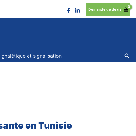
Demande de devis
Rec
ignalétique et signalisation
ante en Tunisie