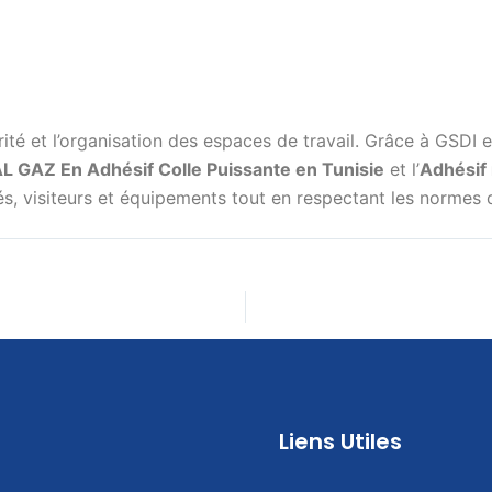
rité et l’organisation des espaces de travail. Grâce à GSDI e
 GAZ En Adhésif Colle Puissante en Tunisie
et l’
Adhésif
s, visiteurs et équipements tout en respectant les normes de
Liens Utiles