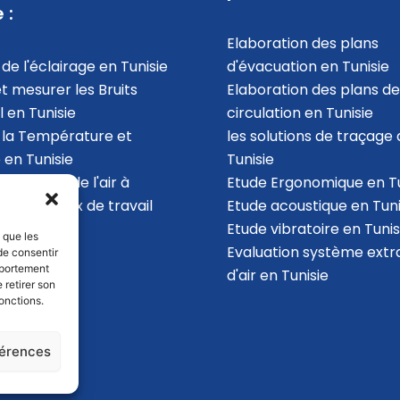
 :
Elaboration des plans
de l'éclairage en Tunisie
d'évacuation​ en Tunisie
et mesurer les Bruits
Elaboration des plans de
l en Tunisie
circulation en Tunisie
 la Température et
les solutions de traçage 
 en Tunisie
Tunisie
la qualité de l'air à
Etude Ergonomique en Tu
ur des locaux de travail
Etude acoustique en Tuni
ie
Etude vibratoire en Tunis
s que les
Evaluation système extr
de consentir
mportement
d'air en Tunisie
 retirer son
onctions.
férences