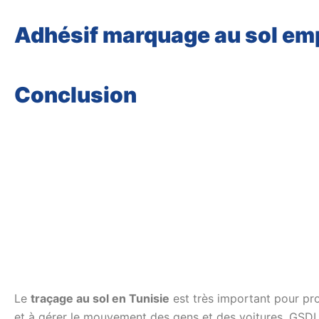
Adhésif marquage au sol emp
Conclusion
Le
traçage au sol en Tunisie
est très important pour prot
et à gérer le mouvement des gens et des voitures. GSDI 