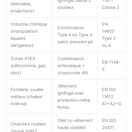
ignifugé classe 2
11611
(étincelles,
soudeur
Classe 2
projections)
Industrie chimique
EN
Combinaison
(manipulation
14605
Type 4 ou Type 3
liquides
Type 3
selon pression jet
dangereux)
ou 4
Zones ATEX
Combinaison
EN 1149-
(pétrochimie, gaz,
antistatique +
5
silos)
chaussures AN
Vêtement
Fonderie, coulée
EN ISO
ignifugé avec
métaux (chaleur
11612
protection métal
intense)
A1+A2+D
fondu
Gilet ou vêtement
EN ISO
Chantiers routiers
haute visibilité
20471
(risque trafic)