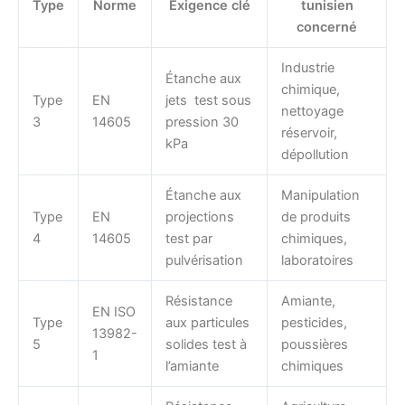
Type
Norme
Exigence clé
tunisien
concerné
Industrie
Étanche aux
chimique,
Type
EN
jets test sous
nettoyage
3
14605
pression 30
réservoir,
kPa
dépollution
Étanche aux
Manipulation
Type
EN
projections
de produits
4
14605
test par
chimiques,
pulvérisation
laboratoires
Résistance
Amiante,
EN ISO
Type
aux particules
pesticides,
13982-
5
solides test à
poussières
1
l’amiante
chimiques