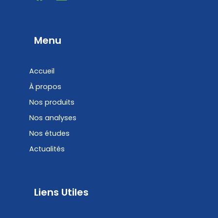
a
i
c
n
e
k
b
e
Menu
o
d
o
i
Accueil
k
n
À propos
Nos produits
Nos analyses
Nos études
Actualités
Liens Utiles