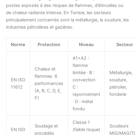
postes exposés à des risques de flammes, d’étincelles ou
de chaleur radiante intense. En Tunisie, les secteurs
principalement concernés sont la métallurgie, la soudure, les
industries pétrolières et gazières.
Norme
Protection
Niveau
Secteur
A1+A2 :
flamme
Chaleur et
limitée · B :
Métallurgie,
flammes 6
EN ISO
convection ·
soudure,
performances
11612
C :
pétrolier,
(A, B, C, D, E,
rayonnement
fonderie
F)
· D : métal
fondu
Classe 1
Soudage et
Soudeurs
EN ISO
(faible risque)
procédés
MIG/MAG/TI