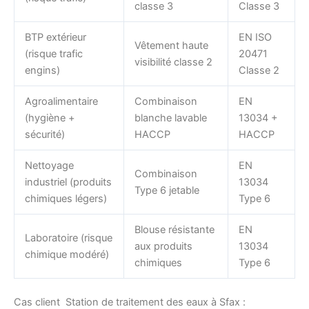
classe 3
Classe 3
BTP extérieur
EN ISO
Vêtement haute
(risque trafic
20471
visibilité classe 2
engins)
Classe 2
Agroalimentaire
Combinaison
EN
(hygiène +
blanche lavable
13034 +
sécurité)
HACCP
HACCP
Nettoyage
EN
Combinaison
industriel (produits
13034
Type 6 jetable
chimiques légers)
Type 6
Blouse résistante
EN
Laboratoire (risque
aux produits
13034
chimique modéré)
chimiques
Type 6
Cas client Station de traitement des eaux à Sfax :