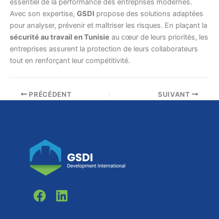
essentiel de la performance des entreprises modernes.
Avec son expertise,
GSDI
propose des solutions adaptées
pour analyser, prévenir et maîtriser les risques. En plaçant la
sécurité au travail en Tunisie
au cœur de leurs priorités, les
entreprises assurent la protection de leurs collaborateurs
tout en renforçant leur compétitivité.
PRÉCÉDENT
SUIVANT
F
L
a
i
c
n