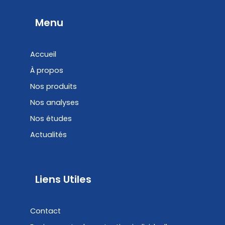
e
k
b
e
Menu
o
d
o
i
Accueil
k
n
À propos
Nos produits
Nos analyses
Nos études
Actualités
Liens Utiles
Contact