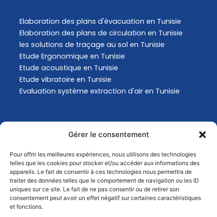
Elaboration des plans d'évacuation​ en Tunisie
Elaboration des plans de circulation en Tunisie
les solutions de traçage au sol en Tunisie
Etude Ergonomique en Tunisie
Etude acoustique en Tunisie
Etude vibratoire en Tunisie
Evaluation système extraction d'air en Tunisie
Actualités
Gérer le consentement
Pour offrir les meilleures expériences, nous utilisons des technologies
Analyse Environnementale en Tunisie
telles que les cookies pour stocker et/ou accéder aux informations des
Comment choisir son masque de protection
appareils. Le fait de consentir à ces technologies nous permettra de
traiter des données telles que le comportement de navigation ou les ID
respiratoire ?
uniques sur ce site. Le fait de ne pas consentir ou de retirer son
Comment choisir son masque de protection
consentement peut avoir un effet négatif sur certaines caractéristiques
respiratoire ?
et fonctions.