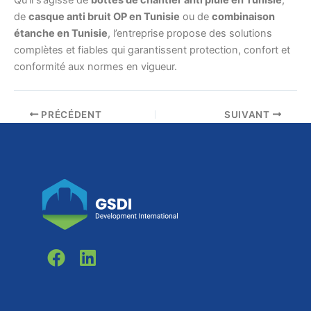
de
casque anti bruit OP en Tunisie
ou de
combinaison
étanche en Tunisie
, l’entreprise propose des solutions
complètes et fiables qui garantissent protection, confort et
conformité aux normes en vigueur.
PRÉCÉDENT
SUIVANT
F
L
a
i
c
n
e
k