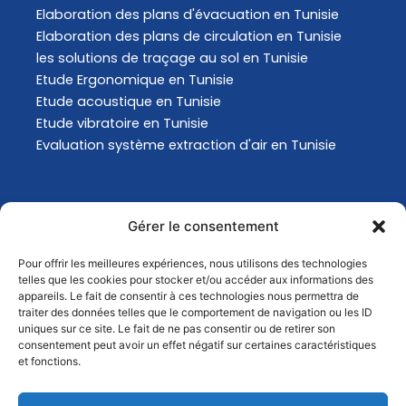
Elaboration des plans d'évacuation​ en Tunisie
Elaboration des plans de circulation en Tunisie
les solutions de traçage au sol en Tunisie
Etude Ergonomique en Tunisie
Etude acoustique en Tunisie
Etude vibratoire en Tunisie
Evaluation système extraction d'air en Tunisie
Actualités
Gérer le consentement
Pour offrir les meilleures expériences, nous utilisons des technologies
Analyse Environnementale en Tunisie
telles que les cookies pour stocker et/ou accéder aux informations des
Comment choisir son masque de protection
appareils. Le fait de consentir à ces technologies nous permettra de
traiter des données telles que le comportement de navigation ou les ID
respiratoire ?
uniques sur ce site. Le fait de ne pas consentir ou de retirer son
Comment choisir son masque de protection
consentement peut avoir un effet négatif sur certaines caractéristiques
respiratoire ?
et fonctions.
Quels sont les changements conséquents au GHS