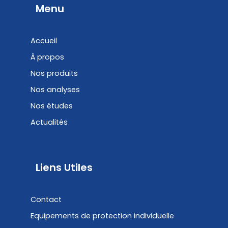
b
e
Menu
o
d
o
i
Accueil
k
n
À propos
Nos produits
Nos analyses
Nos études
Actualités
Liens Utiles
Contact
Equipements de protection individuelle