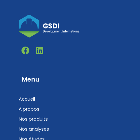
F
L
a
i
c
n
e
k
b
e
Menu
o
d
o
i
Accueil
k
n
À propos
Nos produits
Nos analyses
Nos études