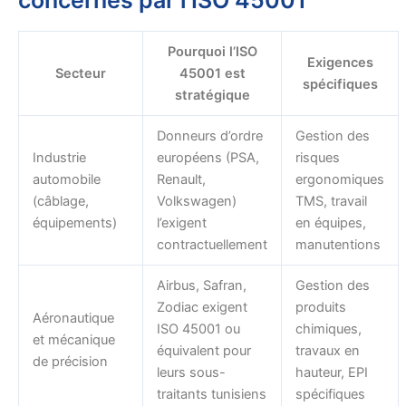
concernés par l’ISO 45001
Pourquoi l’ISO
Exigences
Secteur
45001 est
spécifiques
stratégique
Donneurs d’ordre
Gestion des
Industrie
européens (PSA,
risques
automobile
Renault,
ergonomiques
(câblage,
Volkswagen)
TMS, travail
équipements)
l’exigent
en équipes,
contractuellement
manutentions
Airbus, Safran,
Gestion des
Zodiac exigent
produits
Aéronautique
ISO 45001 ou
chimiques,
et mécanique
équivalent pour
travaux en
de précision
leurs sous-
hauteur, EPI
traitants tunisiens
spécifiques