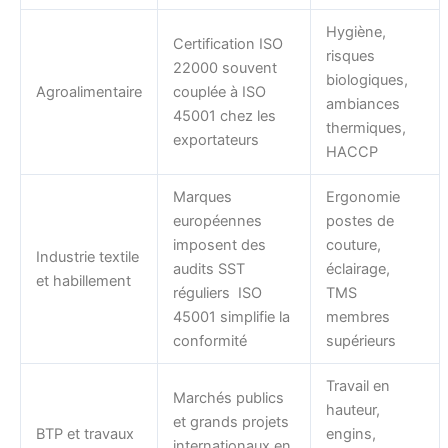
Hygiène,
Certification ISO
risques
22000 souvent
biologiques,
Agroalimentaire
couplée à ISO
ambiances
45001 chez les
thermiques,
exportateurs
HACCP
Marques
Ergonomie
européennes
postes de
imposent des
couture,
Industrie textile
audits SST
éclairage,
et habillement
réguliers ISO
TMS
45001 simplifie la
membres
conformité
supérieurs
Travail en
Marchés publics
hauteur,
et grands projets
BTP et travaux
engins,
internationaux en