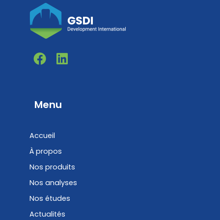
F
L
a
i
c
n
e
k
b
e
Menu
o
d
o
i
Accueil
k
n
À propos
Nos produits
Nos analyses
Nos études
Actualités