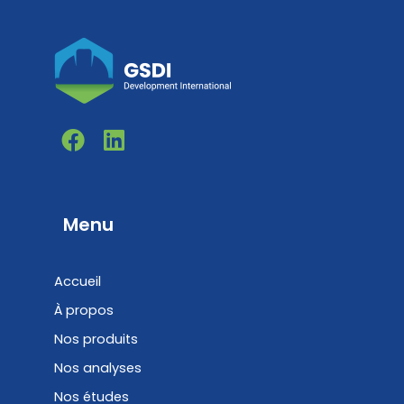
F
L
a
i
c
n
e
k
b
e
Menu
o
d
o
i
Accueil
k
n
À propos
Nos produits
Nos analyses
Nos études