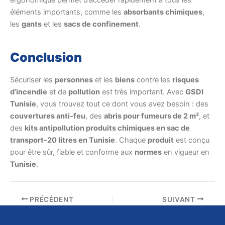
ergonomique permet d’accéder rapidement à tous les
éléments importants, comme les
absorbants chimiques
,
les
gants
et les
sacs de confinement
.
Conclusion
Sécuriser les
personnes
et les
biens
contre les
risques
d’incendie
et de
pollution
est très important. Avec
GSDI
Tunisie
, vous trouvez tout ce dont vous avez besoin : des
couvertures anti-feu
, des
abris pour fumeurs de 2 m²
, et
des
kits antipollution produits chimiques en sac de
transport-20 litres en Tunisie
. Chaque
produit
est conçu
pour être sûr, fiable et conforme aux
normes
en vigueur en
Tunisie
.
PRÉCÉDENT
SUIVANT