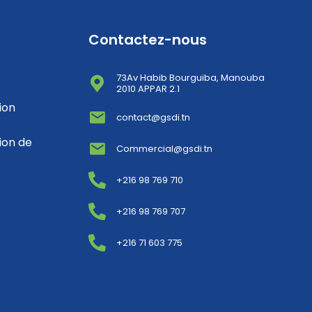
Contactez-nous
73Av Habib Bourguiba, Manouba
2010 APPAR 2.1
ion
contact@gsdi.tn
ion de
Commercial@gsdi.tn
+216 98 769 710
+216 98 769 707
+216 71 603 775