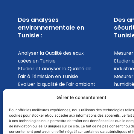
Des analyses
Des an
environnementale en
sécuri
Tunisie :
Tunisie
Analyser la Qualité des eaux
Mesurer 
usées en Tunisie
Etudier 
Etudier et anayser la Qualité de
industrie
l'air à l'émission en Tunisie
Mesurer
Evaluer la qualité de l'air ambiant
humidité
en Tunisie
analyser 
Gérer le consentement
Mesurer les Bruits
l'intérie
environnemental en Tunisie
en Tunis
Pour offrir les meilleures expériences, nous utilisons des technologies telle
cookies pour stocker et/ou accéder aux informations des appareils. Le fait 
à ces technologies nous permettra de traiter des données telles que le co
de navigation ou les ID uniques sur ce site. Le fait de ne pas consentir ou de
consentement peut avoir un effet négatif sur certaines caractéristiques et f