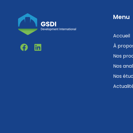
Menu
Accueil
F
L
À propo
a
i
Nos prod
c
n
Nos ana
e
k
b
e
Nos étu
o
d
Actualit
o
i
k
n