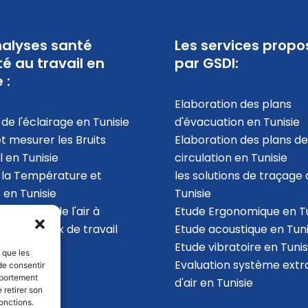
alyses santé
Les services propo
té au travail en
par GSDI:
 :
Elaboration des plans
de l'éclairage en Tunisie
d'évacuation​ en Tunisie
et mesurer les Bruits
Elaboration des plans de
l en Tunisie
circulation en Tunisie
 la Température et
les solutions de traçage 
 en Tunisie
Tunisie
la qualité de l'air à
Etude Ergonomique en Tu
ur des locaux de travail
Etude acoustique en Tuni
ie
Etude vibratoire en Tunis
s que les
Evaluation système extr
de consentir
mportement
d'air en Tunisie
 retirer son
onctions.