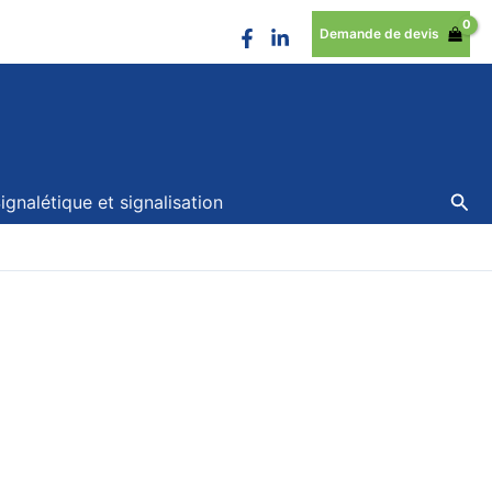
Demande de devis
Rec
ignalétique et signalisation