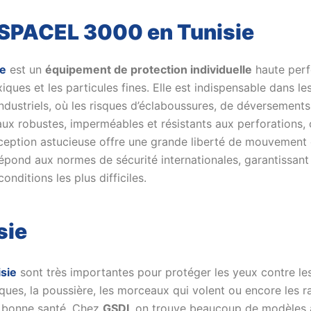
 SPACEL 3000 en Tunisie
ie
est un
équipement de protection individuelle
haute perf
iques et les particules fines. Elle est indispensable dans le
s industriels, où les risques d’éclaboussures, de déversemen
ux robustes, imperméables et résistants aux perforations, o
nception astucieuse offre une grande liberté de mouvement e
épond aux normes de sécurité internationales, garantissant 
nditions les plus difficiles.
sie
isie
sont très importantes pour protéger les yeux contre les 
iques, la poussière, les morceaux qui volent ou encore les
n bonne santé. Chez
GSDI
, on trouve beaucoup de modèles a